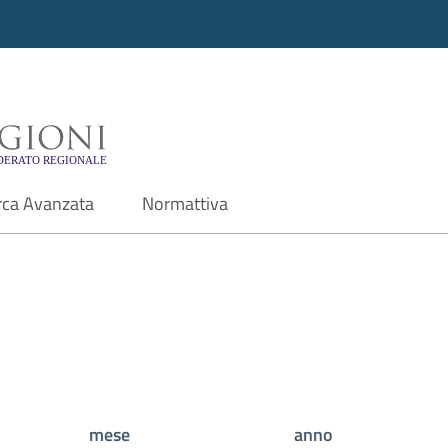
i - Motore di ricerca f
rca Avanzata
Normattiva
mese
anno