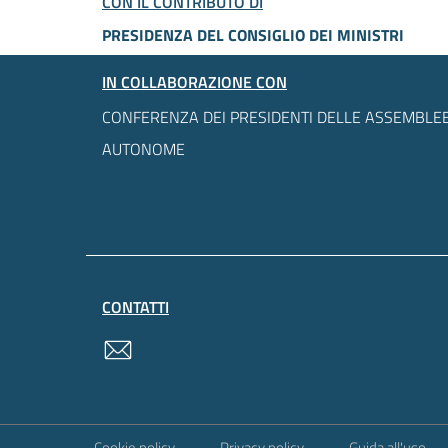
CON IL CONTRIBUTO DI
PRESIDENZA DEL CONSIGLIO DEI MINISTRI
IN COLLABORAZIONE CON
CONFERENZA DEI PRESIDENTI DELLE ASSEMBLEE
AUTONOME
CONTATTI
contatti
Sezione Link Utili
Cookie policy
Privacy policy
Guida all'uso