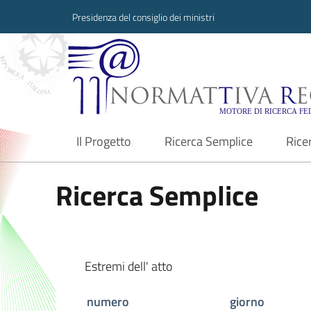
Presidenza del consiglio dei ministri
Normattiva Region
Il Progetto
Ricerca Semplice
Rice
current
Ricerca Semplice
Estremi dell' atto
numero
giorno