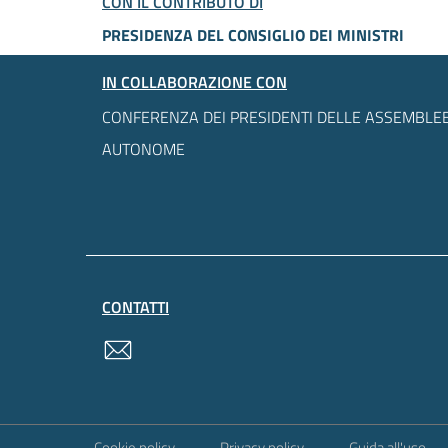
CON IL CONTRIBUTO DI
PRESIDENZA DEL CONSIGLIO DEI MINISTRI
IN COLLABORAZIONE CON
CONFERENZA DEI PRESIDENTI DELLE ASSEMBLEE
AUTONOME
CONTATTI
contatti
Sezione Link Utili
Cookie policy
Privacy policy
Guida all'uso