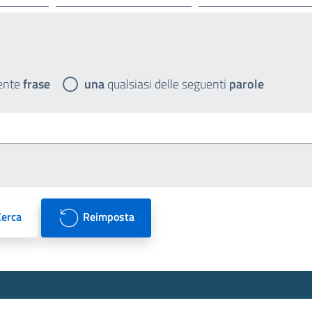
ente
frase
una
qualsiasi delle seguenti
parole
Cerca
Reimposta