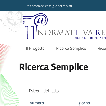
Presidenza del consiglio dei ministri
Normattiva Region
Il Progetto
Ricerca Semplice
Rice
current
Ricerca Semplice
Estremi dell' atto
numero
giorno