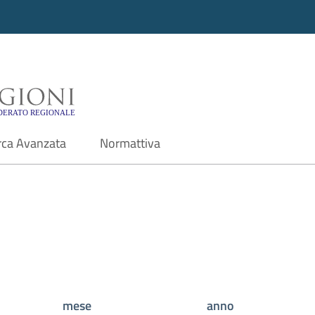
i - Motore di ricerca f
rca Avanzata
Normattiva
mese
anno