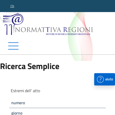
ITA
Normattiva Regioni - Motor
Ricerca Semplice
aiuto
Estremi dell' atto
numero
giorno