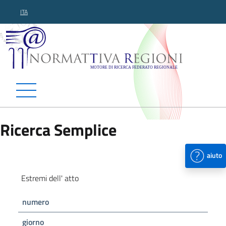
ITA
Normattiva Regioni - Motor
Ricerca Semplice
aiuto
Estremi dell' atto
numero
giorno