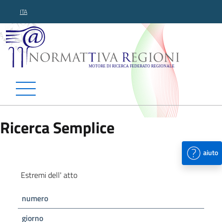
ITA
Normattiva Regioni - Motor
Ricerca Semplice
aiuto
Estremi dell' atto
numero
giorno