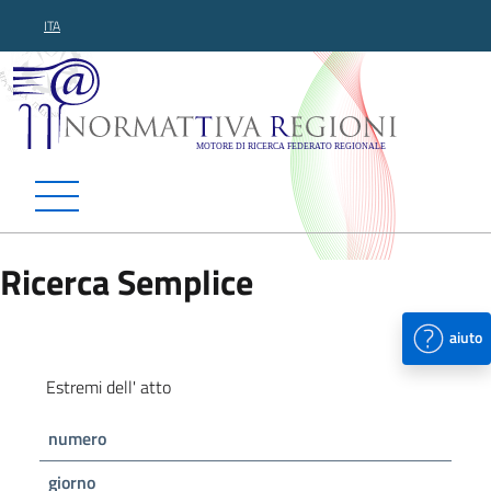
ITA
Normattiva Regioni - Motor
Ricerca Semplice
aiuto
Estremi dell' atto
numero
giorno