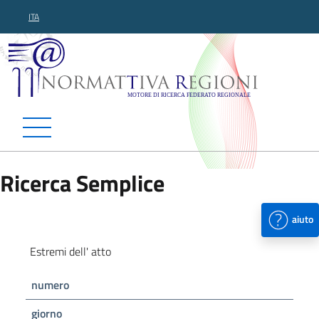
ITA
Normattiva Regioni - Motor
Ricerca Semplice
aiuto
Estremi dell' atto
numero
giorno