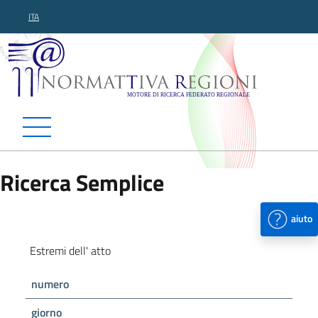
ITA
Normattiva Regioni - Motor
Ricerca Semplice
aiuto
Estremi dell' atto
numero
giorno