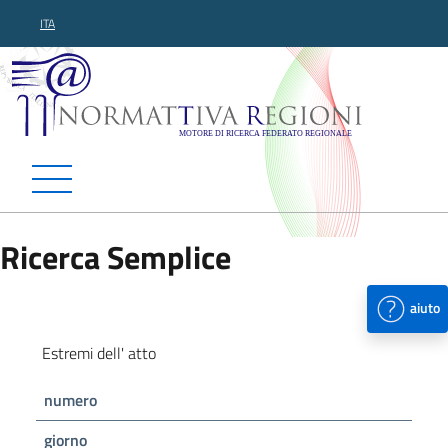
ITA
Normattiva Regioni - Motor
Ricerca Semplice
aiuto
Estremi dell' atto
numero
giorno