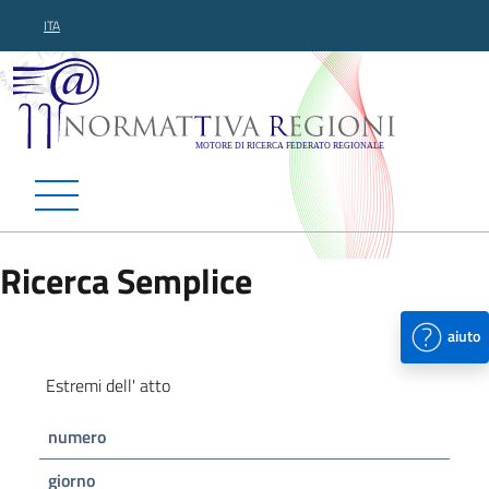
ITA
Normattiva Regioni - Motor
Ricerca Semplice
aiuto
Estremi dell' atto
numero
giorno