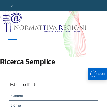
ITA
Normattiva Regioni - Motor
Ricerca Semplice
aiuto
Estremi dell' atto
numero
giorno