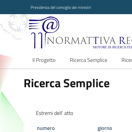
Presidenza del consiglio dei ministri
Normattiva Region
Il Progetto
Ricerca Semplice
Rice
current
Ricerca Semplice
Estremi dell' atto
numero
giorno