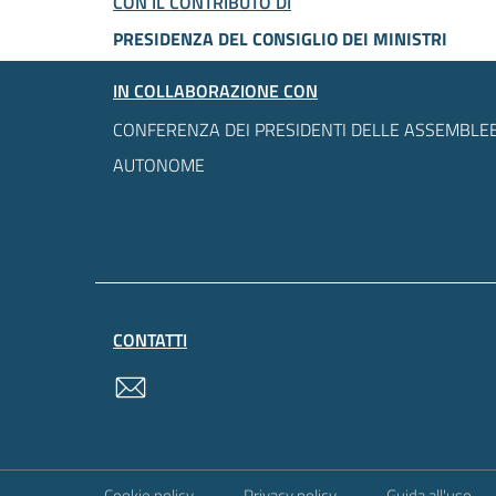
CON IL CONTRIBUTO DI
PRESIDENZA DEL CONSIGLIO DEI MINISTRI
IN COLLABORAZIONE CON
CONFERENZA DEI PRESIDENTI DELLE ASSEMBLEE
AUTONOME
CONTATTI
contatti
Sezione Link Utili
Cookie policy
Privacy policy
Guida all'uso