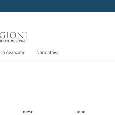
i - Motore di ricerca f
rca Avanzata
Normattiva
mese
anno