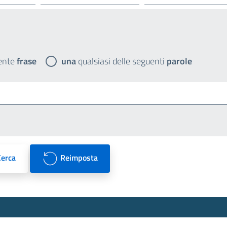
ente
frase
una
qualsiasi delle seguenti
parole
Cerca
Reimposta