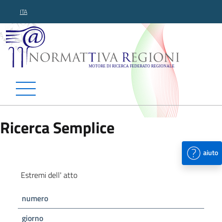
ITA
Normattiva Regioni - Motor
Ricerca Semplice
aiuto
Estremi dell' atto
numero
giorno