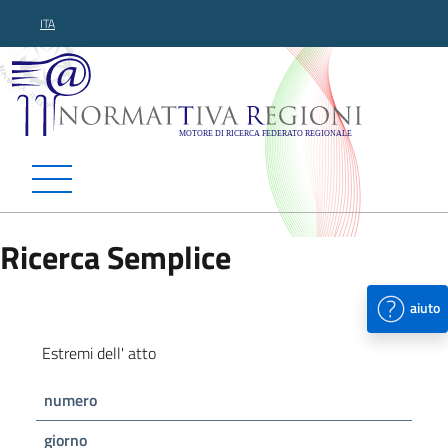
ITA
Normattiva Regioni - Motor
Ricerca Semplice
aiuto
Estremi dell' atto
numero
giorno