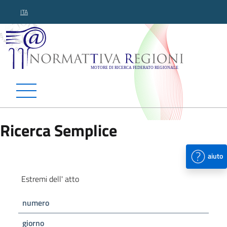
ITA
Normattiva Regioni - Motor
Ricerca Semplice
aiuto
Estremi dell' atto
numero
giorno