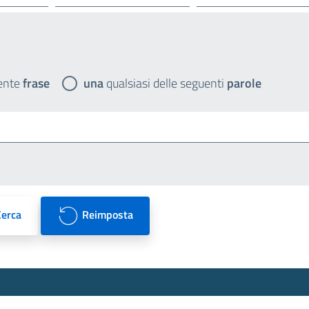
ente
frase
una
qualsiasi delle seguenti
parole
Cerca
Reimposta