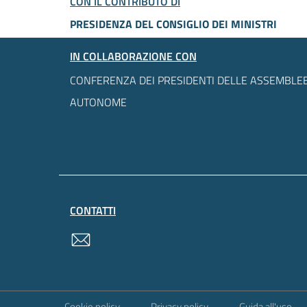
CON IL CONTRIBUTO DI
PRESIDENZA DEL CONSIGLIO DEI MINISTRI
IN COLLABORAZIONE CON
CONFERENZA DEI PRESIDENTI DELLE ASSEMBLEE
AUTONOME
CONTATTI
contatti
Sezione Link Utili
Cookie policy
Privacy policy
Guida all'uso