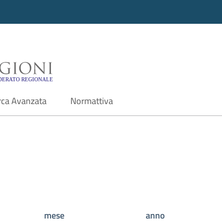
i - Motore di ricerca f
rca Avanzata
Normattiva
mese
anno