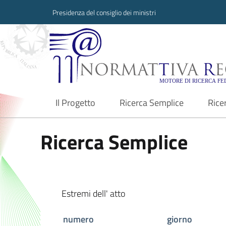
Presidenza del consiglio dei ministri
Normattiva Region
Il Progetto
Ricerca Semplice
Rice
current
Ricerca Semplice
Estremi dell' atto
numero
giorno