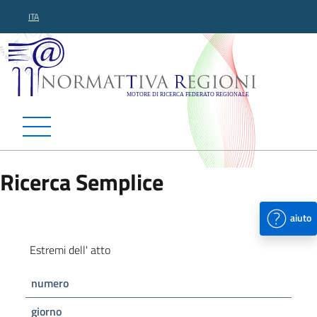
ITA
Normattiva Regioni - Motor
Ricerca Semplice
aiuto
Estremi dell' atto
numero
giorno