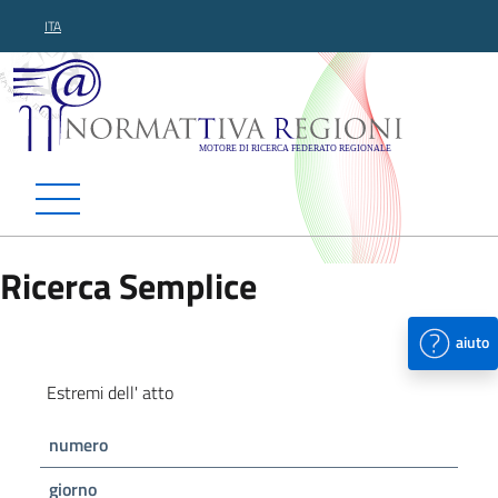
ITA
Normattiva Regioni - Motor
Ricerca Semplice
aiuto
Estremi dell' atto
numero
giorno