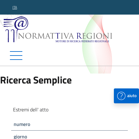
ITA
Normattiva Regioni - Motor
Ricerca Semplice
aiuto
Estremi dell' atto
numero
giorno