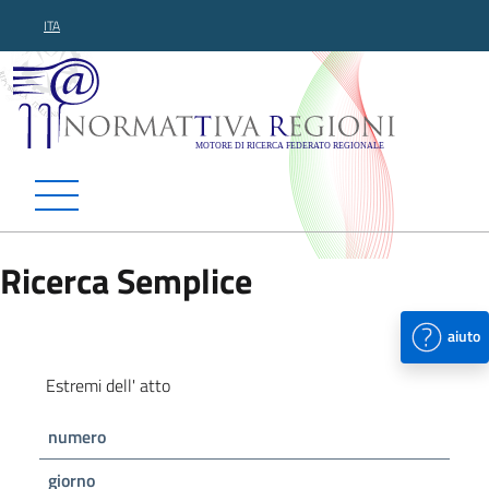
ITA
Normattiva Regioni - Motor
Ricerca Semplice
aiuto
Estremi dell' atto
numero
giorno