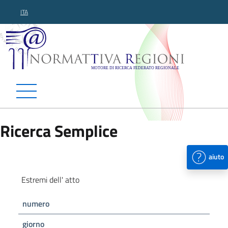
ITA
Normattiva Regioni - Motor
Ricerca Semplice
aiuto
Estremi dell' atto
numero
giorno