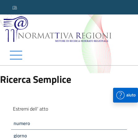
ITA
Normattiva Regioni - Motor
Ricerca Semplice
aiuto
Estremi dell' atto
numero
giorno