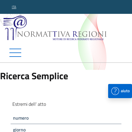
ITA
Normattiva Regioni - Motor
Ricerca Semplice
aiuto
Estremi dell' atto
numero
giorno