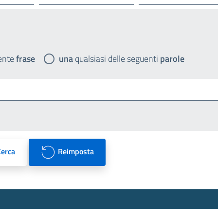
ente
frase
una
qualsiasi delle seguenti
parole
Cerca
Reimposta