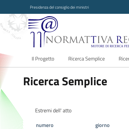
Presidenza del consiglio dei ministri
Normattiva Region
Il Progetto
Ricerca Semplice
Rice
current
Ricerca Semplice
Estremi dell' atto
numero
giorno