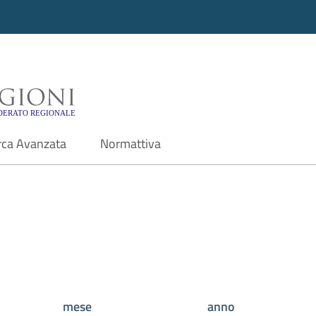
i - Motore di ricerca f
rca Avanzata
Normattiva
mese
anno