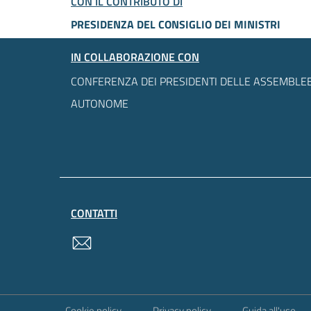
CON IL CONTRIBUTO DI
PRESIDENZA DEL CONSIGLIO DEI MINISTRI
IN COLLABORAZIONE CON
CONFERENZA DEI PRESIDENTI DELLE ASSEMBLEE
AUTONOME
CONTATTI
contatti
Sezione Link Utili
Cookie policy
Privacy policy
Guida all'uso