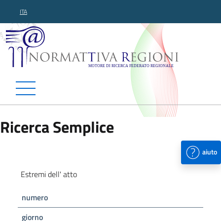
ITA
Normattiva Regioni - Motor
Ricerca Semplice
aiuto
Estremi dell' atto
numero
giorno