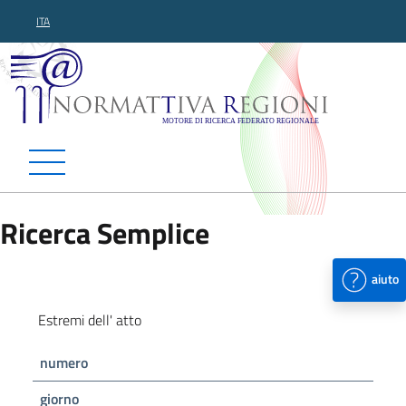
ITA
Normattiva Regioni - Motor
Ricerca Semplice
aiuto
Estremi dell' atto
numero
giorno