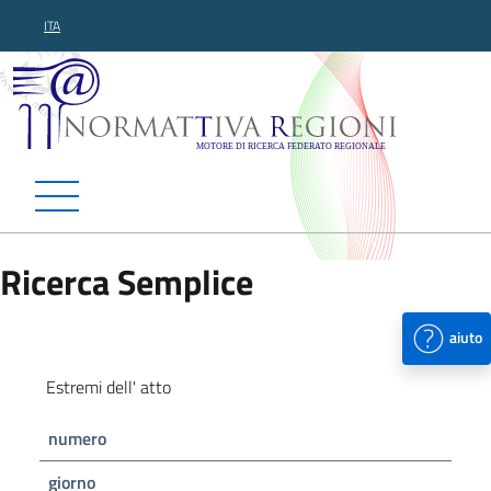
ITA
Normattiva Regioni - Motor
Ricerca Semplice
aiuto
Estremi dell' atto
numero
giorno