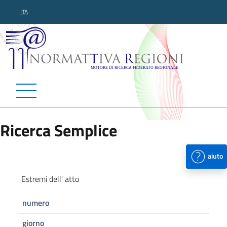
ITA
Normattiva Regioni - Motor
Ricerca Semplice
aiuto
Estremi dell' atto
numero
giorno