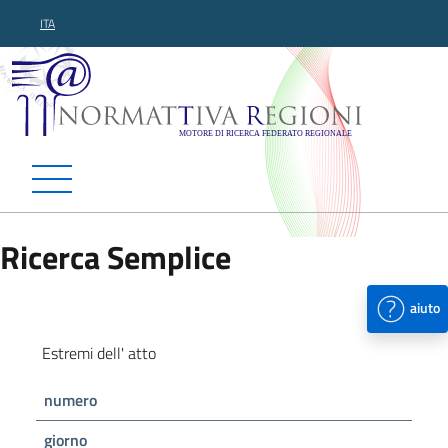
ITA
Normattiva Regioni - Motor
Ricerca Semplice
aiuto
Estremi dell' atto
numero
giorno