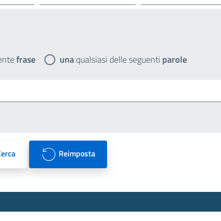
ente
frase
una
qualsiasi delle seguenti
parole
Cerca
Reimposta