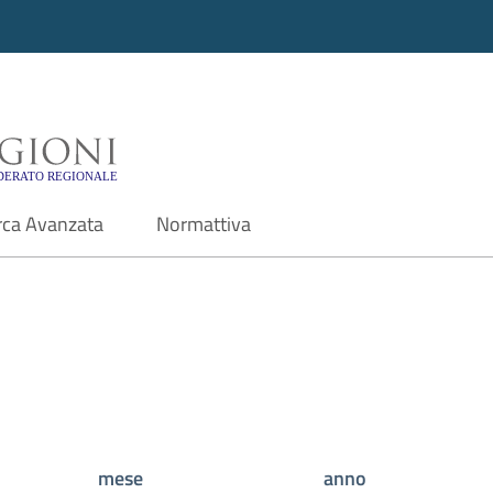
i - Motore di ricerca f
rca Avanzata
Normattiva
mese
anno