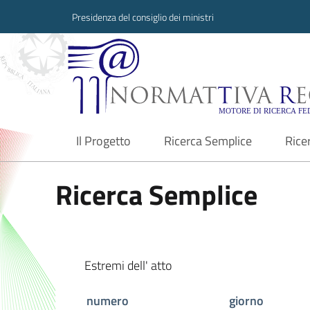
Presidenza del consiglio dei ministri
Normattiva Region
Il Progetto
Ricerca Semplice
Rice
current
Ricerca Semplice
Estremi dell' atto
numero
giorno