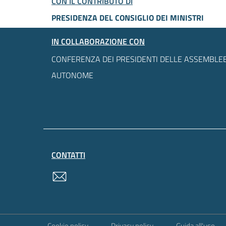
CON IL CONTRIBUTO DI
PRESIDENZA DEL CONSIGLIO DEI MINISTRI
IN COLLABORAZIONE CON
CONFERENZA DEI PRESIDENTI DELLE ASSEMBLEE
AUTONOME
CONTATTI
contatti
Sezione Link Utili
Cookie policy
Privacy policy
Guida all'uso