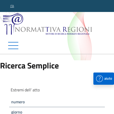
ITA
Normattiva Regioni - Motor
Ricerca Semplice
aiuto
Estremi dell' atto
numero
giorno