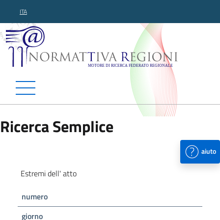
ITA
Normattiva Regioni - Motor
Ricerca Semplice
aiuto
Estremi dell' atto
numero
giorno