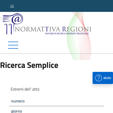
ITA
Normattiva Regioni - Motor
Ricerca Semplice
aiuto
Estremi dell' atto
numero
giorno