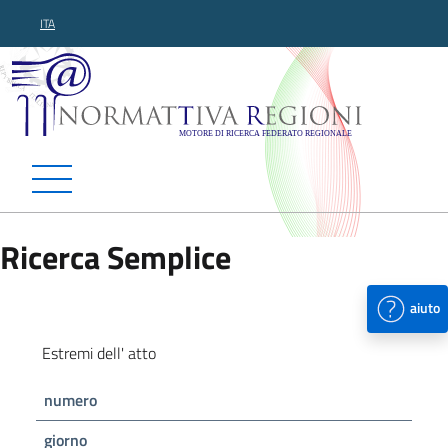
ITA
Normattiva Regioni - Motor
Ricerca Semplice
aiuto
Estremi dell' atto
numero
giorno