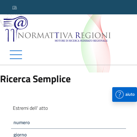
ITA
Normattiva Regioni - Motor
Ricerca Semplice
aiuto
Estremi dell' atto
numero
giorno