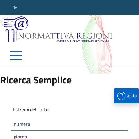
ITA
Normattiva Regioni - Motor
Ricerca Semplice
aiuto
Estremi dell' atto
numero
giorno