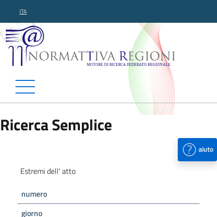
ITA
Normattiva Regioni - Motor
Ricerca Semplice
aiuto
Estremi dell' atto
numero
giorno