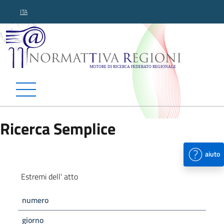
ITA
Normattiva Regioni - Motor
Ricerca Semplice
aiuto
Estremi dell' atto
numero
giorno