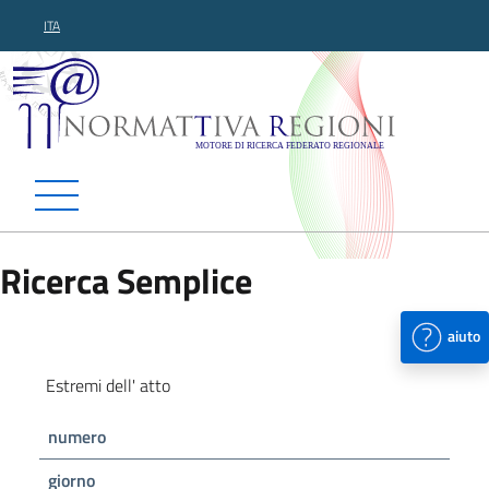
ITA
Normattiva Regioni - Motor
Ricerca Semplice
aiuto
Estremi dell' atto
numero
giorno