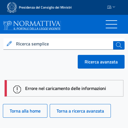
ITA
Presidenza del Consiglio dei Ministri
Normattiva - Il portale del
Ricerca semplice
cerca
Ricerca avanzata
session id: 7XYs6U7Z-h6j_XPpliwuo8D7SXvP3Wj_QZ
Errore nel caricamento delle informazioni
Torna alla home
Torna a ricerca avanzata