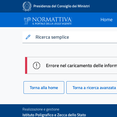
Presidenza del Consiglio dei Ministri
Home
current
Normattiva - Il po
Ricerca semplice
session id: R-GzO3L0T43OVJkTfM-
Errore nel caricamento delle infor
Torna alla home
Torna a ricerca avanzata
Realizzazione e gestione
Istituto Poligrafico e Zecca dello Stato