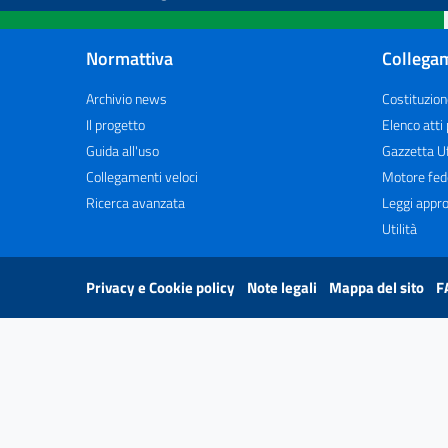
Normattiva
Collegam
Archivio news
Costituzion
Il progetto
Elenco atti
Guida all'uso
Gazzetta Uf
Collegamenti veloci
Motore fed
Ricerca avanzata
Leggi appro
Utilità
Privacy e Cookie policy
Note legali
Mappa del sito
F