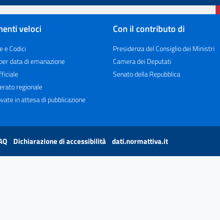
enti veloci
Con il contributo di
e e Codici
Presidenza del Consiglio dei Ministri
 per data di emanazione
Camera dei Deputati
ficiale
Senato della Repubblica
erato regionale
vate in attesa di pubblicazione
AQ
Dichiarazione di accessibilità
dati.normattiva.it