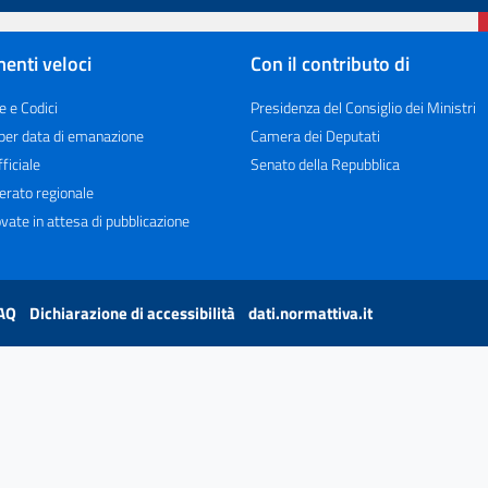
enti veloci
Con il contributo di
e e Codici
Presidenza del Consiglio dei Ministri
 per data di emanazione
Camera dei Deputati
ficiale
Senato della Repubblica
erato regionale
vate in attesa di pubblicazione
AQ
Dichiarazione di accessibilità
dati.normattiva.it