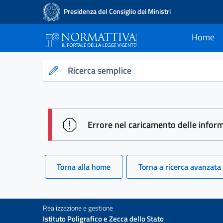
Presidenza del Consiglio dei Ministri
Home
current
Normattiva - Il po
Ricerca semplice
session id: H9OzqDgi-e7QPwHWz
Errore nel caricamento delle infor
Torna alla home
Torna a ricerca avanzata
Realizzazione e gestione
Istituto Poligrafico e Zecca dello Stato