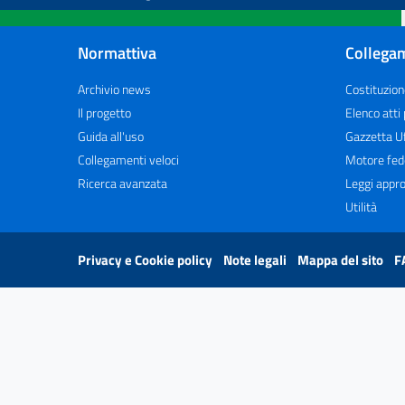
Normattiva
Collegam
Archivio news
Costituzion
Il progetto
Elenco atti
Guida all'uso
Gazzetta Uf
Collegamenti veloci
Motore fed
Ricerca avanzata
Leggi appro
Utilità
Privacy e Cookie policy
Note legali
Mappa del sito
F