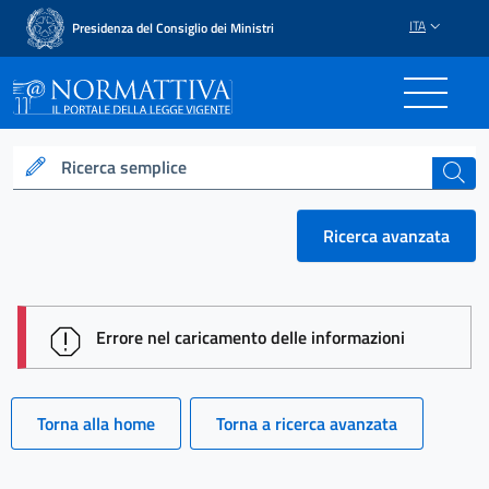
ITA
Presidenza del Consiglio dei Ministri
Normattiva - Il portale del
Ricerca semplice
cerca
Ricerca avanzata
session id: UOkac9e_T5YlP1QIvJICz67gC9kRd9hzwf
Errore nel caricamento delle informazioni
Torna alla home
Torna a ricerca avanzata