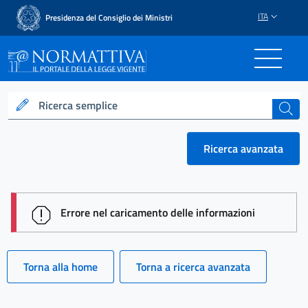
ITA
Presidenza del Consiglio dei Ministri
Normattiva - Il portale del
Ricerca semplice
cerca
Ricerca avanzata
session id: ZZcAjhTW5-ltV__DXBkJuSsgyNcDhyq030
Errore nel caricamento delle informazioni
Torna alla home
Torna a ricerca avanzata