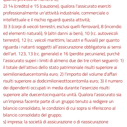
2) 14 (credito) e 15 (cauzione), qualora l'assicurato eserciti
professionalmente un'attività industriale, commerciale o
intellettuale e il rischio riguardi questa attività;
3) 3 (corpi di veicoli terrestri, esclusi quelli ferroviari), 8 (incendio
ed elementi naturali), 9 (altri danni ai beni), 10 (r.c. autoveicoli
terrestri), 12 (r.c. veicoli marittimi, lacustri e fluviali) per quanto
riguarda i natanti soggetti all'assicurazione obbligatoria ai sensi
dell'art. 123, 13 (r.c. generale) e 16 (perdite pecuniarie), purché
l'assicurato superi i limiti di almeno due dei tre criteri seguenti: 1)
il totale dell'attivo dello stato patrimoniale risulti superiore ai
seimilionieduecentomila euro; 2) l'importo del volume d'affari
risulti superiore ai dodicimilionieottocentomila euro; 3) il numero
dei dipendenti occupati in media durante l'esercizio risulti
superiore alle duecentocinquanta unità. Qualora l'assicurato sia
un'impresa facente parte di un gruppo tenuto a redigere un
bilancio consolidato, le condizioni di cui sopra si riferiscono al
bilancio consolidato del gruppo;
s) impresa: la società di assicurazione o di riassicurazione