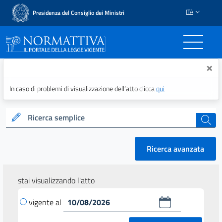
ITA
Presidenza del Consiglio dei Ministri
Normattiva - Il portale del
×
In caso di problemi di visualizzazione dell’atto clicca
qui
Ricerca semplice
cerca
Ricerca avanzata
stai visualizzando l'atto
vigente al