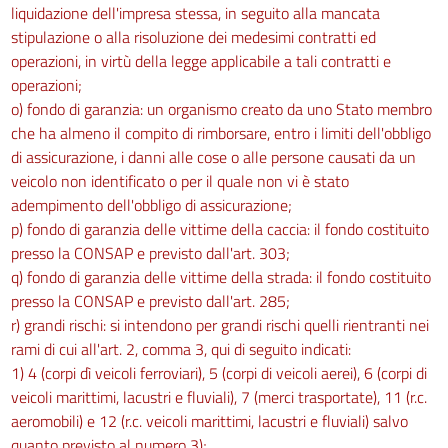
liquidazione dell'impresa stessa, in seguito alla mancata
stipulazione o alla risoluzione dei medesimi contratti ed
operazioni, in virtù della legge applicabile a tali contratti e
operazioni;
o) fondo di garanzia: un organismo creato da uno Stato membro
che ha almeno il compito di rimborsare, entro i limiti dell'obbligo
di assicurazione, i danni alle cose o alle persone causati da un
veicolo non identificato o per il quale non vi è stato
adempimento dell'obbligo di assicurazione;
p) fondo di garanzia delle vittime della caccia: il fondo costituito
presso la CONSAP e previsto dall'art. 303;
q) fondo di garanzia delle vittime della strada: il fondo costituito
presso la CONSAP e previsto dall'art. 285;
r) grandi rischi: si intendono per grandi rischi quelli rientranti nei
rami di cui all'art. 2, comma 3, qui di seguito indicati:
1) 4 (corpi dì veicoli ferroviari), 5 (corpi di veicoli aerei), 6 (corpi di
veicoli marittimi, lacustri e fluviali), 7 (merci trasportate), 11 (r.c.
aeromobili) e 12 (r.c. veicoli marittimi, lacustri e fluviali) salvo
quanto previsto al numero 3);