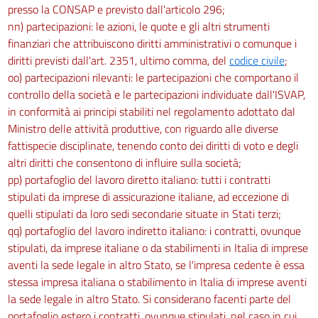
presso la CONSAP e previsto dall'articolo 296;
nn) partecipazioni: le azioni, le quote e gli altri strumenti
finanziari che attribuiscono diritti amministrativi o comunque i
diritti previsti dall'art. 2351, ultimo comma, del
codice civile
;
oo) partecipazioni rilevanti: le partecipazioni che comportano il
controllo della società e le partecipazioni individuate dall'ISVAP,
in conformità ai principi stabiliti nel regolamento adottato dal
Ministro delle attività produttive, con riguardo alle diverse
fattispecie disciplinate, tenendo conto dei diritti di voto e degli
altri diritti che consentono di influire sulla società;
pp) portafoglio del lavoro diretto italiano: tutti i contratti
stipulati da imprese di assicurazione italiane, ad eccezione di
quelli stipulati da loro sedi secondarie situate in Stati terzi;
qq) portafoglio del lavoro indiretto italiano: i contratti, ovunque
stipulati, da imprese italiane o da stabilimenti in Italia di imprese
aventi la sede legale in altro Stato, se l'impresa cedente è essa
stessa impresa italiana o stabilimento in Italia di imprese aventi
la sede legale in altro Stato. Si considerano facenti parte del
portafoglio estero i contratti, ovunque stipulati, nel caso in cui