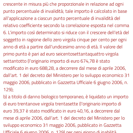
crescente in misura più che proporzionale in relazione ad ogni
punto percentuale di invalidità; tale importo è calcolato in base
all'applicazione a ciascun punto percentuale di invalidità del
relativo coefficiente secondo la correlazione esposta nel comma
6. L'importo così determinato si riduce con il crescere dell'età del
soggetto in ragione dello zero virgola cinque per cento per ogni
anno di età a partire dall'undicesimo anno di età. Il valore del
primo punto è pari ad euro seicentosettantaquattro virgola
settantotto (l'originario importo di euro 674,78 è stato
modificato in euro 688,28, a decorrere dal mese di aprile 2006,
dall'art. 1 del decreto del Ministero per lo sviluppo economico 31
maggio 2006, pubblicato in Gazzetta Ufficiale 6 giugno 2006, n.
129);
b) a titolo di danno biologico temporaneo, è liquidato un importo
di euro trentanove virgola trentasette (l'originario importo di
euro 39,37 è stato modificato in euro 40,16, a decorrere dal
mese di aprile 2006, dall'art. 1 del decreto del Ministero per lo
sviluppo economico 31 maggio 2006, pubblicato in Gazzetta
Ufficiale 6 giugno 2006, n. 129) per ogni giorno di inabilità