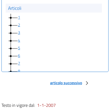
Articoli
1
2
3
4
5
6
7
8
9
articolo successivo
10
11
12
Testo in vigore dal:
1-1-2007
13