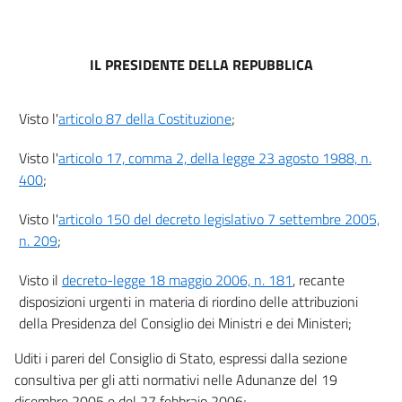
14
15
IL PRESIDENTE DELLA REPUBBLICA
Allegati
Visto l'
articolo 87 della Costituzione
;
Allegato A
Allegato A
Visto l'
articolo 17, comma 2, della legge 23 agosto 1988, n.
400
;
Visto l'
articolo 150 del decreto legislativo 7 settembre 2005,
n. 209
;
Visto il
decreto-legge 18 maggio 2006, n. 181
, recante
disposizioni urgenti in materia di riordino delle attribuzioni
della Presidenza del Consiglio dei Ministri e dei Ministeri;
Uditi i pareri del Consiglio di Stato, espressi dalla sezione
consultiva per gli atti normativi nelle Adunanze del 19
dicembre 2005 e del 27 febbraio 2006;