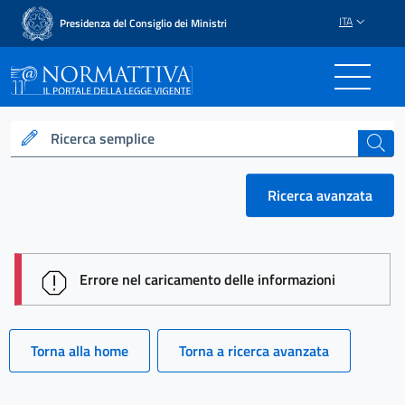
ITA
Presidenza del Consiglio dei Ministri
Normattiva - Il portale del
Ricerca semplice
cerca
Ricerca avanzata
session id: j6IZxNhf3pBZBLF1eETJIw2aTJutmkd04j5L
Errore nel caricamento delle informazioni
Torna alla home
Torna a ricerca avanzata