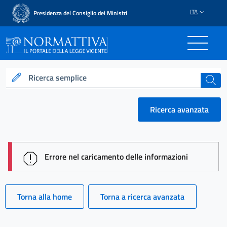
ITA
Presidenza del Consiglio dei Ministri
Normattiva - Il portale del
Ricerca semplice
cerca
Ricerca avanzata
session id: YIXHDIvSeH1mh69iMY8PeWvlm88wv48eb
Errore nel caricamento delle informazioni
Torna alla home
Torna a ricerca avanzata