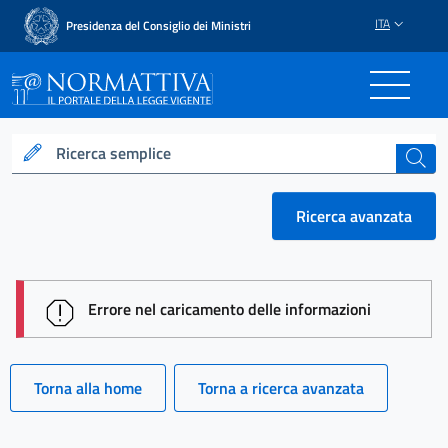
ITA
Presidenza del Consiglio dei Ministri
Normattiva - Il portale del
Ricerca semplice
cerca
Ricerca avanzata
session id: bqCLreKUPnqnmA1AhOjtPVdkDOsNHFar
Errore nel caricamento delle informazioni
Torna alla home
Torna a ricerca avanzata