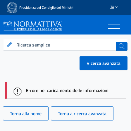
ITA
Presidenza del Consiglio dei Ministri
Normattiva - Il portale del
Ricerca semplice
cerca
Ricerca avanzata
session id: ml49P4BoEJfzqNm8kU--dGiwi9tbZPIBqU
Errore nel caricamento delle informazioni
Torna alla home
Torna a ricerca avanzata