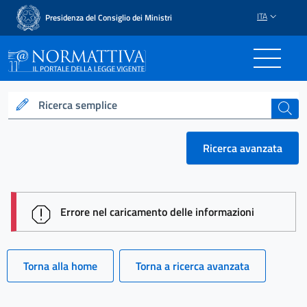
ITA
Presidenza del Consiglio dei Ministri
Normattiva - Il portale del
Ricerca semplice
cerca
Ricerca avanzata
session id: j4RWnmGxojnwT_lOkJtDLZnyyUubwRxy2
Errore nel caricamento delle informazioni
Torna alla home
Torna a ricerca avanzata